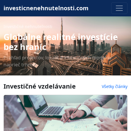
investicnenehnutelnosti.com
Investičné nehnuteľnosti
Globálne realitné investície
bez hraníc
Prehľad projektov, lokalít a investičných modelov
naprieč trhmi.
Investičné vzdelávanie
Všetky články