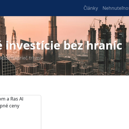
Články
Nehnuteľnos
 investície bez hraníc
delov naprieč trhmi.