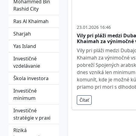
Mohammed Bin
Rashid City
Ras Al Khaimah
23.01.2026 16:46
Sharjah
Vily pri pláži medzi Dub
Khaimah za výnimočné 
Yas Island
Vily pri pláži medzi Dubaj
Khaimah za výnimočné vs
Investičné
pobreží Spojených arabs
vzdelávanie
dnes vzniká len minimum 
Škola investora
komunít, kde je možné k
priamo pri mori s dlhod
Investičné
minimum
Čítať
Investičné
stratégie v praxi
Riziká