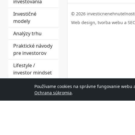
investovania
Investičné
© 2026 investicnenehnutelnost
modely
Web design, tvorba webu a SE
Analýzy trhu
Praktické návody
pre investorov
Lifestyle /
investor mindset
Psychológia
Používame cookies na správne fungovanie webu a (
investovania
Ochrana súkromia
.
Investorské
stratégie
Typ
nehnuteľnosti