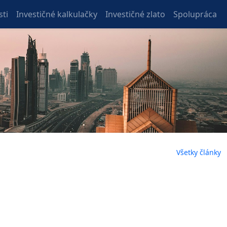
ti
Investičné kalkulačky
Investičné zlato
Spolupráca
Všetky články