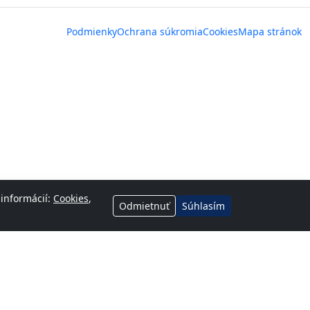
Podmienky
Ochrana súkromia
Cookies
Mapa stránok
 informácií:
Cookies
,
Odmietnuť
Súhlasím