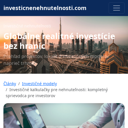
investicnenehnutelnosti.com
Investičné nehnuteľnosti
Globálne realitné investície
bez hraníc
Prehľad projektov, lokalít a investičných modelov
naprieč trhmi.
Články
Investičné modely
Investičné kalkulačky pre nehnuteľnosti: kompletný
sprievodca pre investorov