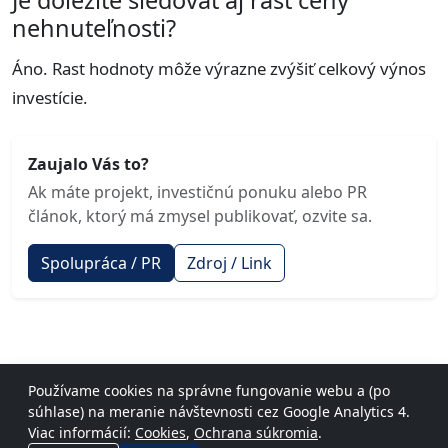
nehnuteľnosti?
Áno. Rast hodnoty môže výrazne zvýšiť celkový výnos
investície.
Zaujalo Vás to?
Ak máte projekt, investičnú ponuku alebo PR
článok, ktorý má zmysel publikovať, ozvite sa.
Spolupráca / PR
Zdroj / Link
Používame cookies na správne fungovanie webu a (po
© 2026 investicnenehnutelnosti.com
súhlase) na meranie návštevnosti cez Google Analytics 4.
Podmienky
Ochrana súkromia
Cookies
Mapa stránok
Viac informácií:
Cookies
,
Ochrana súkromia
.