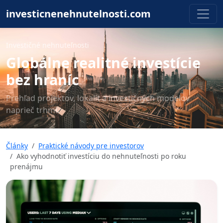
investicnenehnutelnosti.com
Investičné nehnuteľnosti
Globálne realitné investície
bez hraníc
Prehľad projektov, lokalít a investičných modelov
naprieč trhmi.
Články
Praktické návody pre investorov
Ako vyhodnotiť investíciu do nehnuteľnosti po roku
prenájmu