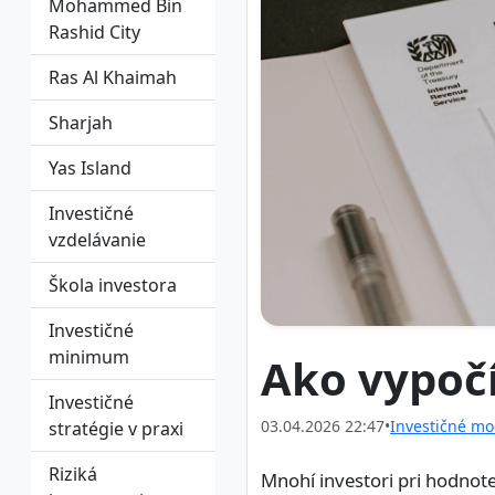
Mohammed Bin
Rashid City
Ras Al Khaimah
Sharjah
Yas Island
Investičné
vzdelávanie
Škola investora
Investičné
minimum
Ako vypočí
Investičné
03.04.2026 22:47
•
Investičné mo
stratégie v praxi
Riziká
Mnohí investori pri hodnote