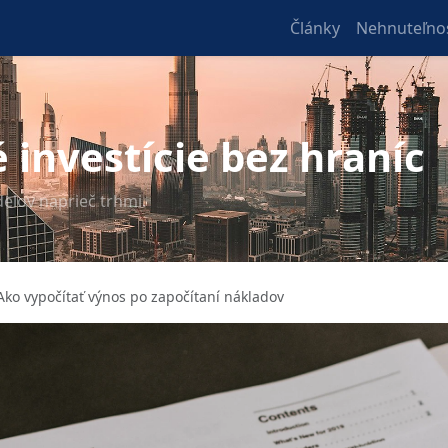
Články
Nehnuteľnos
 investície bez hraníc
delov naprieč trhmi.
Ako vypočítať výnos po započítaní nákladov