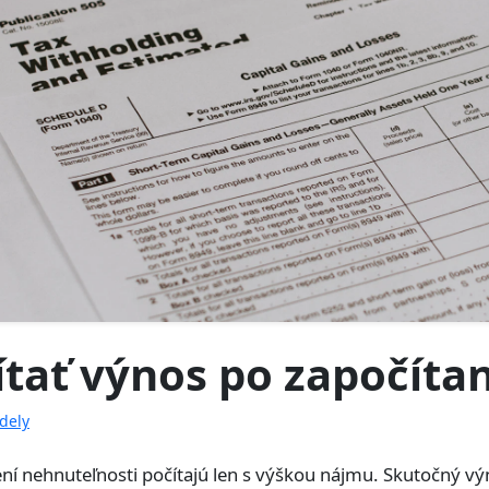
tať výnos po započíta
dely
ní nehnuteľnosti počítajú len s výškou nájmu. Skutočný výn