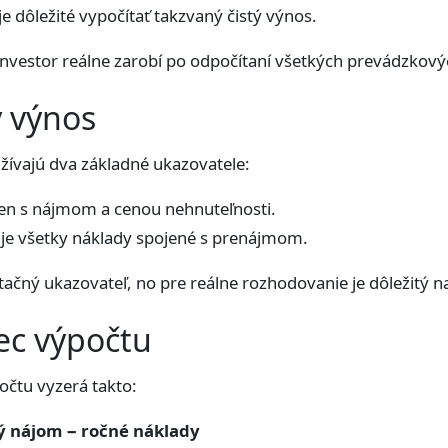
 dôležité vypočítať takzvaný čistý výnos.
 investor reálne zarobí po odpočítaní všetkých prevádzkový
ý výnos
oužívajú dva základné ukazovatele:
len s nájmom a cenou nehnuteľnosti.
je všetky náklady spojené s prenájmom.
tačný ukazovateľ, no pre reálne rozhodovanie je dôležitý n
ec výpočtu
čtu vyzerá takto:
ný nájom − ročné náklady