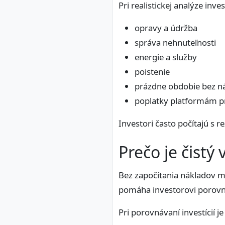
Pri realistickej analýze inv
opravy a údržba
správa nehnuteľnosti
energie a služby
poistenie
prázdne obdobie bez n
poplatky platformám p
Investori často počítajú s r
Prečo je čistý 
Bez započítania nákladov môž
pomáha investorovi porovnať
Pri porovnávaní investícií 