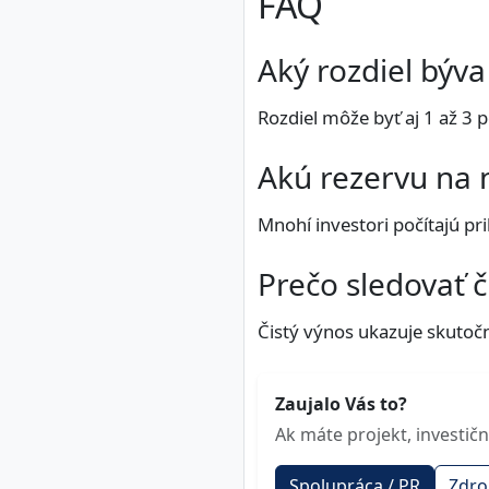
FAQ
Aký rozdiel býv
Rozdiel môže byť aj 1 až 3 
Akú rezervu na 
Mnohí investori počítajú pr
Prečo sledovať č
Čistý výnos ukazuje skutočn
Zaujalo Vás to?
Ak máte projekt, investič
Spolupráca / PR
Zdroj