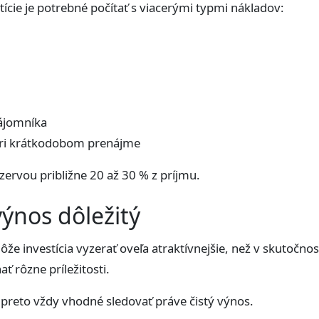
estície je potrebné počítať s viacerými typmi nákladov:
ájomníka
ri krátkodobom prenájme
ezervou približne 20 až 30 % z príjmu.
výnos dôležitý
e investícia vyzerať oveľa atraktívnejšie, než v skutočnosti
 rôzne príležitosti.
je preto vždy vhodné sledovať práve čistý výnos.