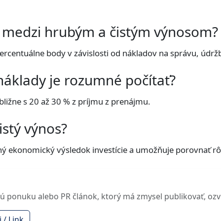
a medzi hrubým a čistým výnosom?
percentuálne body v závislosti od nákladov na správu, údr
náklady je rozumné počítať?
ibližne s 20 až 30 % z príjmu z prenájmu.
istý výnos?
ý ekonomický výsledok investície a umožňuje porovnať rôzn
nú ponuku alebo PR článok, ktorý má zmysel publikovať, ozvi
 / Link