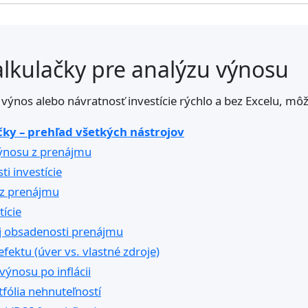
alkulačky pre analýzu výnosu
 výnos alebo návratnosť investície rýchlo a bez Excelu, môž
čky – prehľad všetkých nástrojov
výnosu z prenájmu
i investície
 z prenájmu
tície
j obsadenosti prenájmu
fektu (úver vs. vlastné zdroje)
výnosu po inflácii
tfólia nehnuteľností