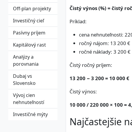
Čistý výnos (%) = čistý r
Off-plan projekty
Investičný cieľ
Príklad:
Pasívny príjem
cena nehnuteľnosti: 22
ročný nájom: 13 200 €
Kapitálový rast
ročné náklady: 3 200 €
Analýzy a
porovnania
Čistý ročný príjem:
Dubaj vs
13 200 − 3 200 = 10 000 €
Slovensko
Čistý výnos:
Vývoj cien
nehnuteľností
10 000 / 220 000 × 100 = 4
Investičné mýty
Najčastejšie 