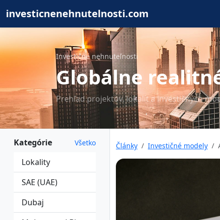
investicnenehnutelnosti.com
Investičné nehnuteľnosti
Globálne realitné
Prehľad projektov, lokalít a investičných mo
Kategórie
Všetko
Články
Investičné modely
Lokality
SAE (UAE)
Dubaj