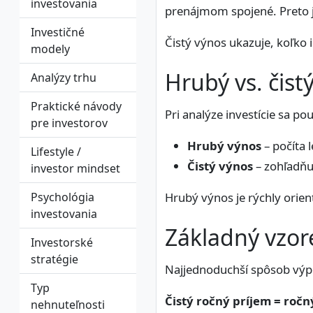
investovania
prenájmom spojené. Preto je
Investičné
Čistý výnos ukazuje, koľko
modely
Hrubý vs. čist
Analýzy trhu
Praktické návody
Pri analýze investície sa p
pre investorov
Hrubý výnos
– počíta 
Lifestyle /
Čistý výnos
– zohľadňu
investor mindset
Psychológia
Hrubý výnos je rýchly orien
investovania
Základný vzor
Investorské
stratégie
Najjednoduchší spôsob výpo
Typ
Čistý ročný príjem = roč
nehnuteľnosti