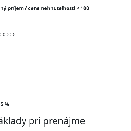
očný príjem / cena nehnuteľnosti × 100
0 000 €
,5 %
náklady pri prenájme