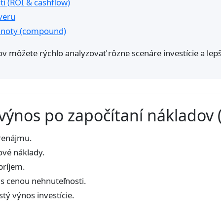
i (ROI & cashflow)
veru
odnoty (compound)
 môžete rýchlo analyzovať rôzne scenáre investície a lepš
 výnos po započítaní nákladov
prenájmu.
ové náklady.
príjem.
 s cenou nehnuteľnosti.
tý výnos investície.