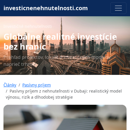
investicnenehnutelnosti.com
Investičné nehnuteľnosti
Globálne realitné investície
bez hraníc
Prehľad projektov, lokalít a investičných modelov
naprieč trhmi.
Články
Pasívny príjem
Pasívny príjem z nehnuteľnosti v Dubaji: realistický model
výnosu, rizík a dlhodobej stratégie