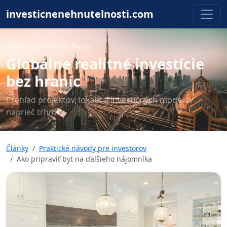
investicnenehnutelnosti.com
Investičné nehnuteľnosti
Globálne realitné investície
bez hraníc
Prehľad projektov, lokalít a investičných modelov
naprieč trhmi.
Články
Praktické návody pre investorov
Ako pripraviť byt na ďalšieho nájomníka