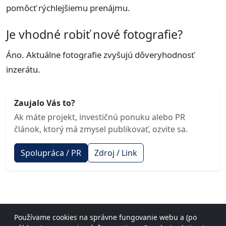
pomôcť rýchlejšiemu prenájmu.
Je vhodné robiť nové fotografie?
Áno. Aktuálne fotografie zvyšujú dôveryhodnosť
inzerátu.
Zaujalo Vás to?
Ak máte projekt, investičnú ponuku alebo PR
článok, ktorý má zmysel publikovať, ozvite sa.
Spolupráca / PR
Zdroj / Link
Používame cookies na správne fungovanie webu a (po
© 2026 investicnenehnutelnosti.com