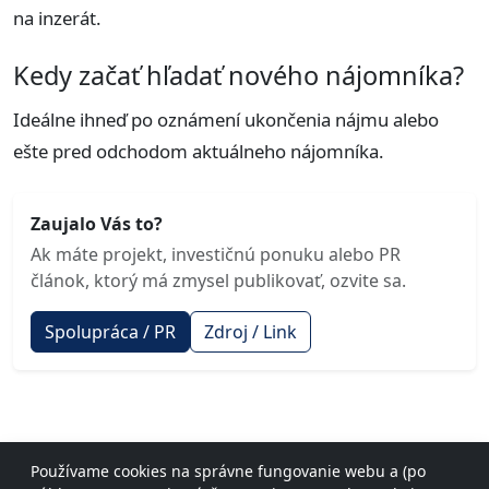
na inzerát.
Kedy začať hľadať nového nájomníka?
Ideálne ihneď po oznámení ukončenia nájmu alebo
ešte pred odchodom aktuálneho nájomníka.
Zaujalo Vás to?
Ak máte projekt, investičnú ponuku alebo PR
článok, ktorý má zmysel publikovať, ozvite sa.
Spolupráca / PR
Zdroj / Link
Používame cookies na správne fungovanie webu a (po
© 2026 investicnenehnutelnosti.com