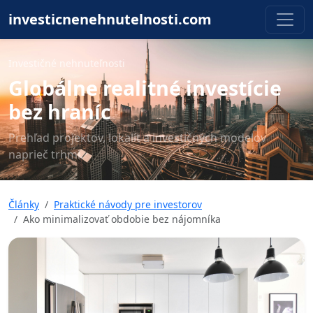
investicnenehnutelnosti.com
Investičné nehnuteľnosti
Globálne realitné investície
bez hraníc
Prehľad projektov, lokalít a investičných modelov
naprieč trhmi.
Články
Praktické návody pre investorov
Ako minimalizovať obdobie bez nájomníka